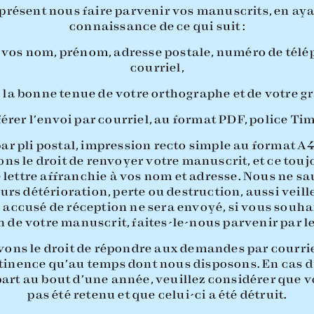
présent nous faire parvenir vos manuscrits, en ay
connaissance de ce qui suit :
os nom, prénom, adresse postale, numéro de télé
courriel,
 à la bonne tenue de votre orthographe et de votre 
férer l’envoi par courriel, au format PDF, police Tim
par pli postal, impression recto simple au format A
s le droit de renvoyer votre manuscrit, et ce touj
e lettre affranchie à vos nom et adresse. Nous ne sa
urs détérioration, perte ou destruction, aussi veill
accusé de réception ne sera envoyé, si vous souha
 de votre manuscrit, faites-le-nous parvenir par let
vons le droit de répondre aux demandes par courriel
rtinence qu’au temps dont nous disposons. En cas d
art au bout d’une année, veuillez considérer que 
pas été retenu et que celui-ci a été détruit.