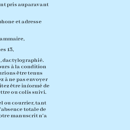
ant pris auparavant
phone et adresse
grammaire,
es 13,
4, dactylographié.
ours à la condition
urions être tenus
ez à ne pas envoyer
itez être informé de
tre ou colis suivi.
 ou courrier, tant
’absence totale de
votre manuscrit n’a