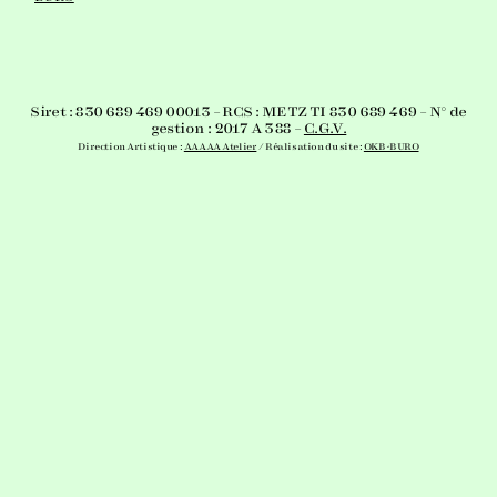
Siret : 830 689 469 00013 – RCS : METZ TI 830 689 469 – N° de
gestion : 2017 A 388 –
C.G.V.
Direction Artistique :
AAAAA Atelier
/ Réalisation du site :
OKB-BURO